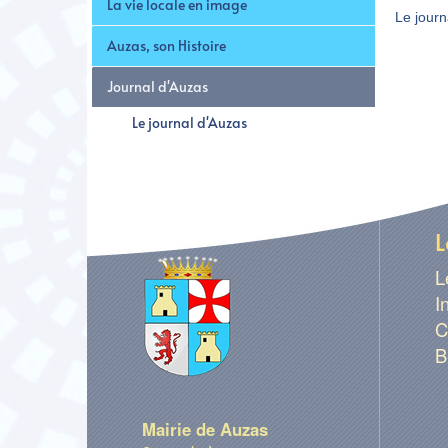
La vie locale en image
Le journ
Auzas, son Histoire
Journal d'Auzas
Le journal d'Auzas
L
L
I
C
B
Mairie de Auzas