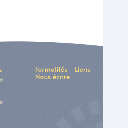
s
Formalités - Liens -
Nous écrire
as
ge