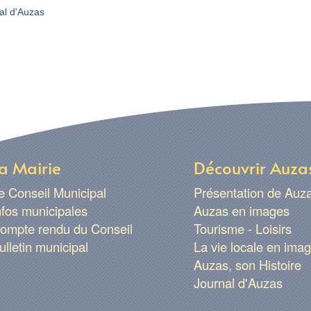
al d'Auzas
a Mairie
Découvrir Auza
e Conseil Municipal
Présentation de Auz
nfos municipales
Auzas en images
ompte rendu du Conseil
Tourisme - Loisirs
ulletin municipal
La vie locale en ima
Auzas, son Histoire
Journal d'Auzas