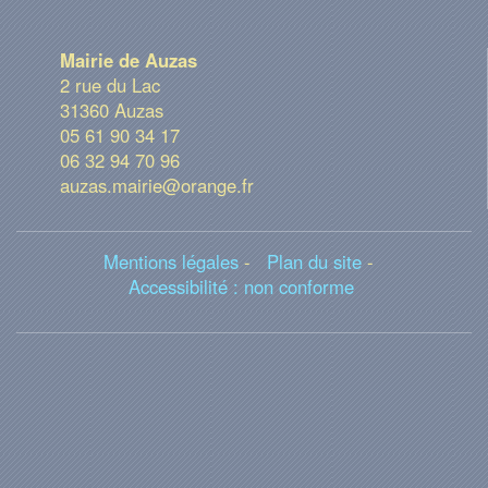
Mairie de Auzas
2 rue du Lac
31360 Auzas
05 61 90 34 17
06 32 94 70 96
auzas.mairie@orange.fr
Mentions légales
-
Plan du site
-
Accessibilité : non conforme