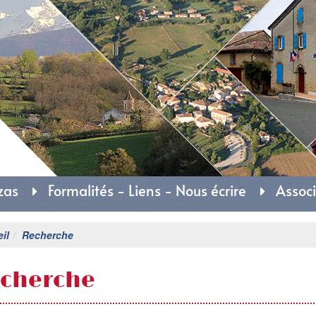
rie d'Auzas
zas
Formalités - Liens - Nous écrire
Associ
il
Recherche
cherche