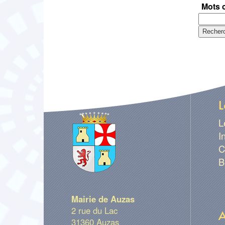
Mots 
L
L
I
C
B
Mairie de Auzas
2 rue du Lac
A
31360 Auzas