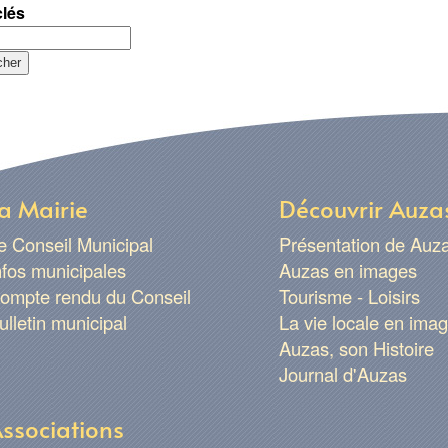
clés
a Mairie
Découvrir Auza
e Conseil Municipal
Présentation de Auz
nfos municipales
Auzas en images
ompte rendu du Conseil
Tourisme - Loisirs
ulletin municipal
La vie locale en ima
Auzas, son Histoire
Journal d'Auzas
ssociations