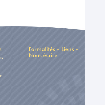
s
Formalités - Liens -
Nous écrire
as
ge