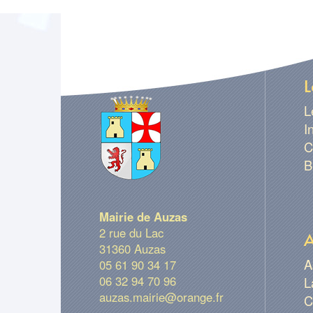
L
L
I
C
B
Mairie de Auzas
2 rue du Lac
A
31360 Auzas
A
05 61 90 34 17
06 32 94 70 96
L
auzas.mairie@orange.fr
C