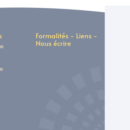
s
Formalités - Liens -
Nous écrire
as
ge