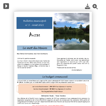
1
/
4