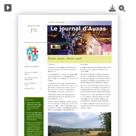
1
/
4