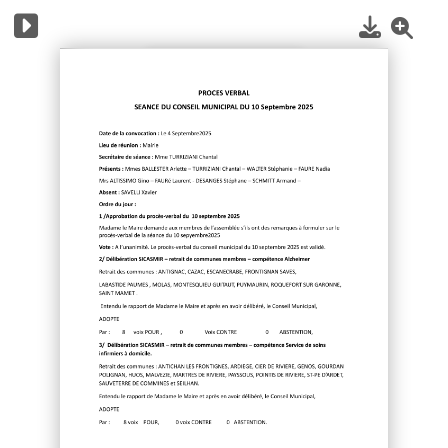
1
/
4