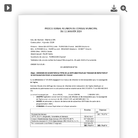
1
/
4