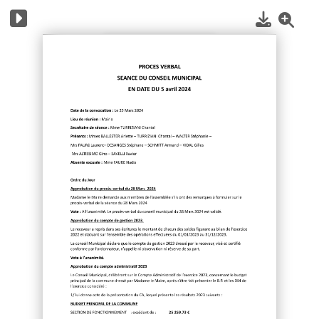
1
/
3