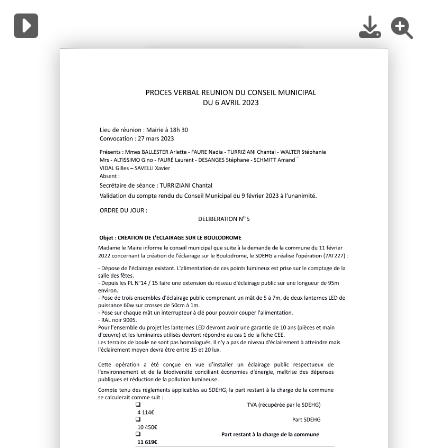
1
/
6