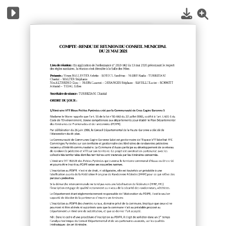
1
/
4