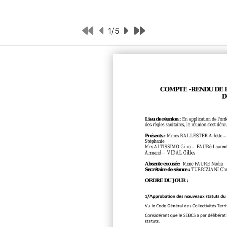
1
/
5