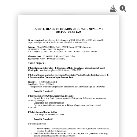
1
/
2