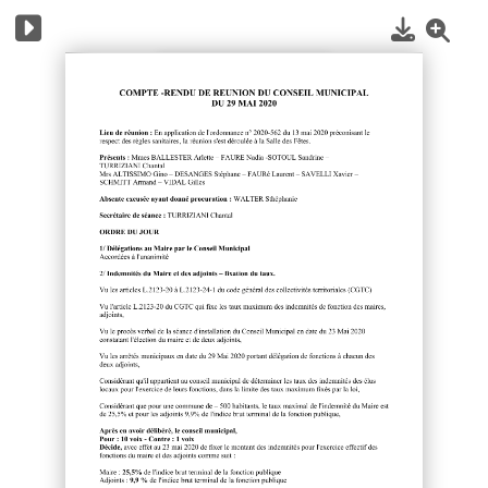
1
/
11