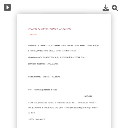
1
/
4