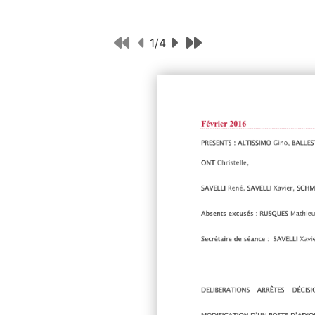
1
/
4